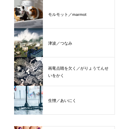
モルモット／marmot
津波／つなみ
画竜点睛を欠く／がりょうてんせ
いをかく
生憎／あいにく