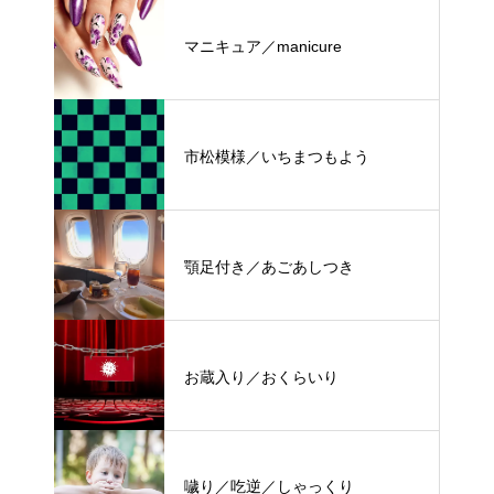
マニキュア／manicure
市松模様／いちまつもよう
顎足付き／あごあしつき
お蔵入り／おくらいり
噦り／吃逆／しゃっくり