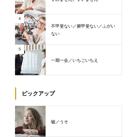
4
不甲斐ない／腑甲斐ない／ふがい
ない
5
一期一会／いちごいちえ
ピックアップ
嘘／うそ