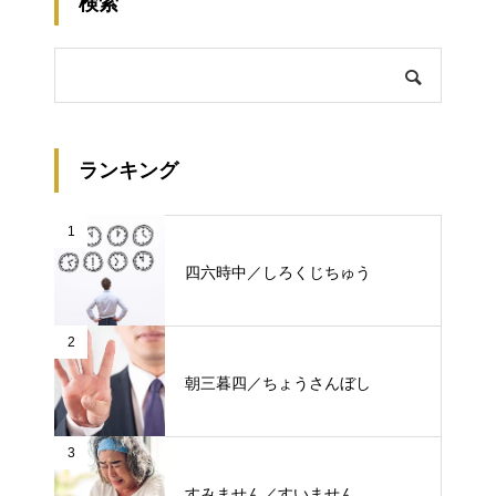
検索
ランキング
1
四六時中／しろくじちゅう
2
朝三暮四／ちょうさんぼし
3
すみません／すいません