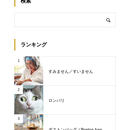
検索
ランキング
1
すみません／すいません
2
ロンパリ
3
ボストンバッグ／Boston bag