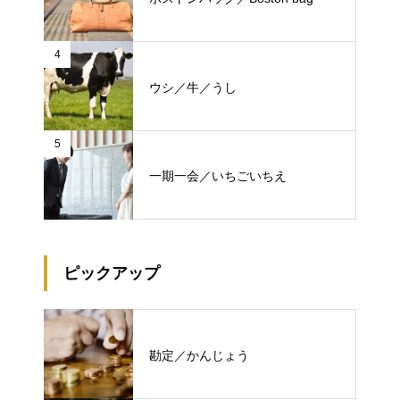
4
ウシ／牛／うし
5
一期一会／いちごいちえ
ピックアップ
勘定／かんじょう