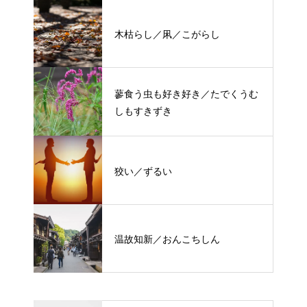
木枯らし／凩／こがらし
蓼食う虫も好き好き／たでくうむ
しもすきずき
狡い／ずるい
温故知新／おんこちしん