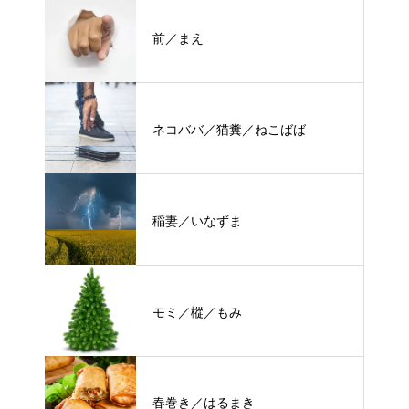
前／まえ
ネコババ／猫糞／ねこばば
稲妻／いなずま
モミ／樅／もみ
春巻き／はるまき