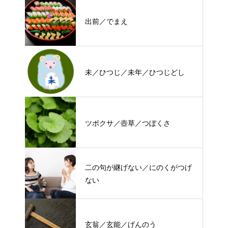
出前／でまえ
未／ひつじ／未年／ひつじどし
ツボクサ／壺草／つぼくさ
二の句が継げない／にのくがつげ
ない
玄翁／玄能／げんのう