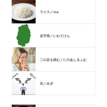
ライス／rice
岩手県／いわてけん
二の足を踏む／にのあしをふむ
右／みぎ