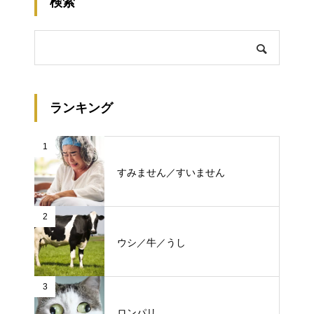
検索
ランキング
1
すみません／すいません
2
ウシ／牛／うし
3
ロンパリ