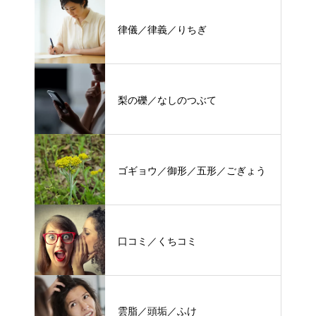
律儀／律義／りちぎ
梨の礫／なしのつぶて
ゴギョウ／御形／五形／ごぎょう
口コミ／くちコミ
雲脂／頭垢／ふけ