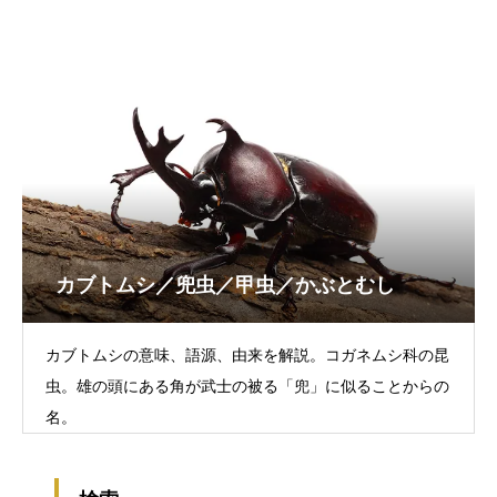
カブトムシ／兜虫／甲虫／かぶとむし
カブトムシの意味、語源、由来を解説。コガネムシ科の昆
虫。雄の頭にある角が武士の被る「兜」に似ることからの
名。