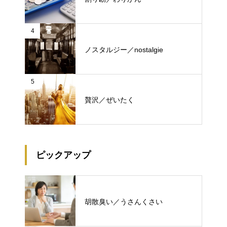
4
ノスタルジー／nostalgie
5
贅沢／ぜいたく
ピックアップ
胡散臭い／うさんくさい