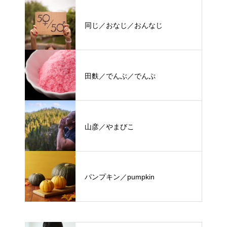
同じ／おなじ／おんなじ
田麩／でんぶ／でんぷ
山彦／やまびこ
パンプキン／pumpkin