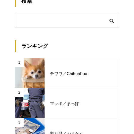
検索
ランキング
1
チワワ／Chihuahua
2
マッポ／まっぽ
3
割り勘／わりかん