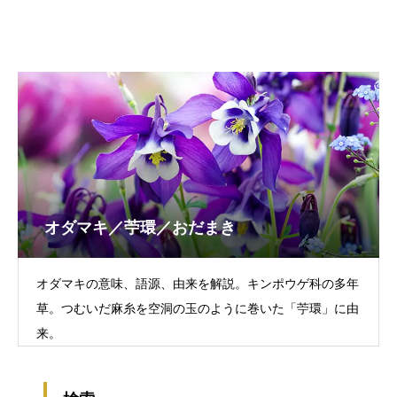
オダマキ／苧環／おだまき
オダマキの意味、語源、由来を解説。キンポウゲ科の多年
草。つむいだ麻糸を空洞の玉のように巻いた「苧環」に由
来。