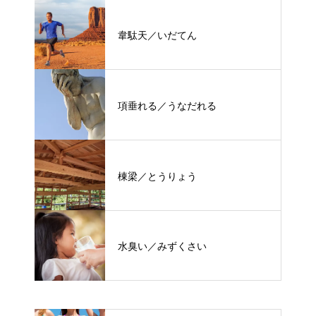
韋駄天／いだてん
項垂れる／うなだれる
棟梁／とうりょう
水臭い／みずくさい