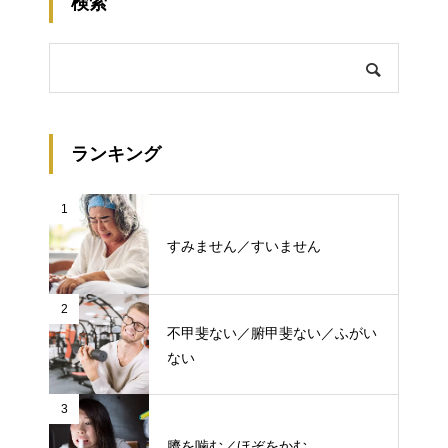
検索
ランキング
1
すみません／すいません
2
不甲斐ない／腑甲斐ない／ふがい
ない
3
臍を噛む／ほぞをかむ