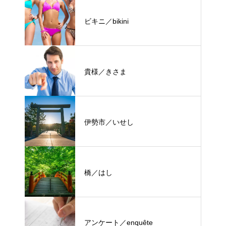
ビキニ／bikini
貴様／きさま
伊勢市／いせし
橋／はし
アンケート／enquête