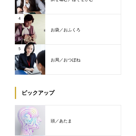
4
お袋／おふくろ
5
お局／おつぼね
ピックアップ
頭／あたま