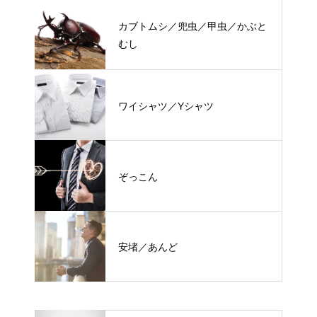
カブトムシ／兜虫／甲虫／かぶと
むし
ワイシャツ／Yシャツ
ぞっこん
安堵／あんど