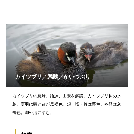
カイツブリ／鸊鷉／かいつぶり
カイツブリの意味、語源、由来を解説。カイツブリ科の水
鳥。夏羽は頭と背が黒褐色、頬・喉・首は栗色。冬羽は灰
褐色。湖や沼にすむ。