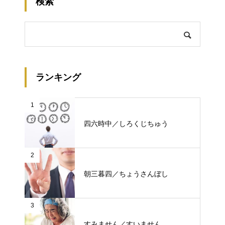
検索
ランキング
1
四六時中／しろくじちゅう
2
朝三暮四／ちょうさんぼし
3
すみません／すいません