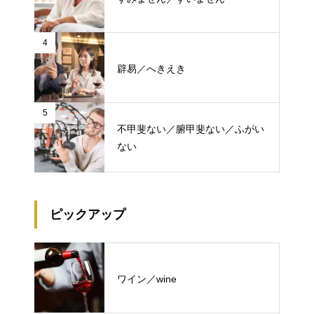
4
辟易／へきえき
5
不甲斐ない／腑甲斐ない／ふがい
ない
ピックアップ
ワイン／wine