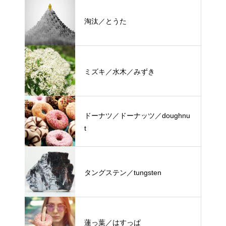
淘汰／とうた
ミズキ／水木／みずき
ドーナツ／ドーナッツ／doughnu
t
タングステン／tungsten
蓮っ葉／はすっぱ