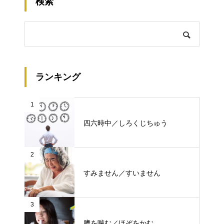
検索
ランキング
1
四六時中／しろくじちゅう
2
すみません／すいません
3
臍を噛む／ほぞをかむ