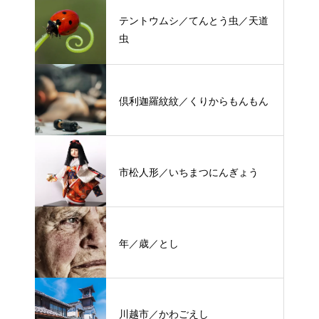
テントウムシ／てんとう虫／天道
虫
倶利迦羅紋紋／くりからもんもん
市松人形／いちまつにんぎょう
年／歳／とし
川越市／かわごえし