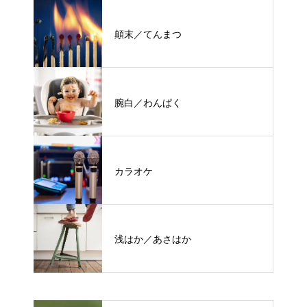
顛末／てんまつ
腕白／わんぱく
カラオケ
浅はか／あさはか