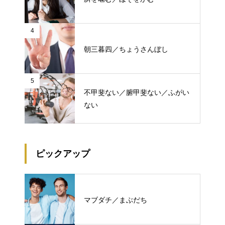
4
朝三暮四／ちょうさんぼし
5
不甲斐ない／腑甲斐ない／ふがい
ない
ピックアップ
マブダチ／まぶだち