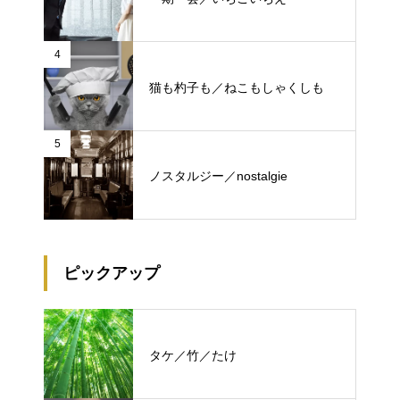
4
猫も杓子も／ねこもしゃくしも
5
ノスタルジー／nostalgie
ピックアップ
タケ／竹／たけ