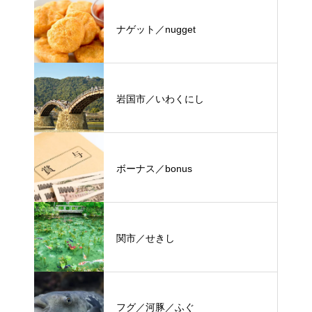
ナゲット／nugget
岩国市／いわくにし
ボーナス／bonus
関市／せきし
フグ／河豚／ふぐ