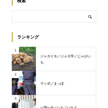
検索
ランキング
1
ジャガイモ／ジャガ芋／じゃがい
も
2
マッポ／まっぽ
3
一期一会／いちごいちえ