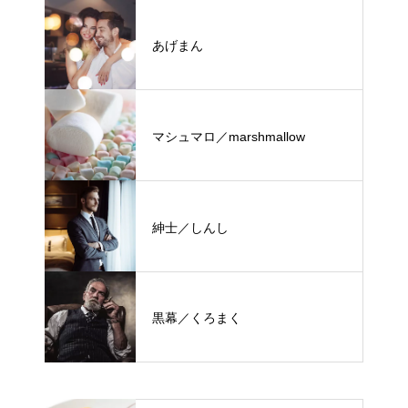
あげまん
マシュマロ／marshmallow
紳士／しんし
黒幕／くろまく