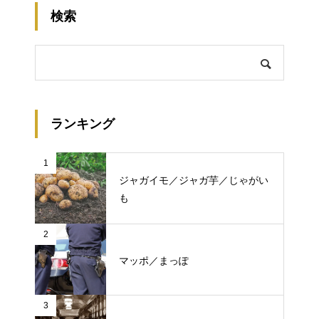
検索
ランキング
1
ジャガイモ／ジャガ芋／じゃがい
も
2
マッポ／まっぽ
3