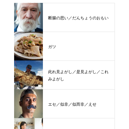
断腸の思い／だんちょうのおもい
ガツ
此れ見よがし／是見よがし／これ
みよがし
エセ／似非／似而非／えせ