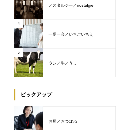
ノスタルジー／nostalgie
4
一期一会／いちごいちえ
5
ウシ／牛／うし
ピックアップ
お局／おつぼね