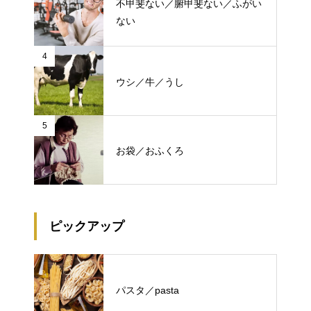
不甲斐ない／腑甲斐ない／ふがい
ない
4
ウシ／牛／うし
5
お袋／おふくろ
ピックアップ
パスタ／pasta