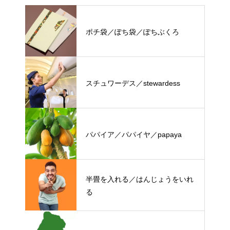
ポチ袋／ぽち袋／ぽちぶくろ
スチュワーデス／stewardess
パパイア／パパイヤ／papaya
半畳を入れる／はんじょうをいれ
る