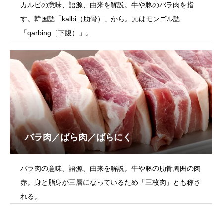
カルビの意味、語源、由来を解説。牛や豚のバラ肉を指
す。韓国語「kalbi（肋骨）」から。元はモンゴル語
「qarbing（下腹）」。
バラ肉／ばら肉／ばらにく
バラ肉の意味、語源、由来を解説。牛や豚の肋骨周囲の肉
赤。身と脂身が三層になっているため「三枚肉」とも称さ
れる。