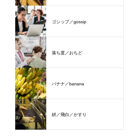
ゴシップ／gossip
落ち度／おちど
バナナ／banana
絣／飛白／かすり