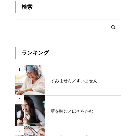
検索
ランキング
1
すみません／すいません
2
臍を噛む／ほぞをかむ
3