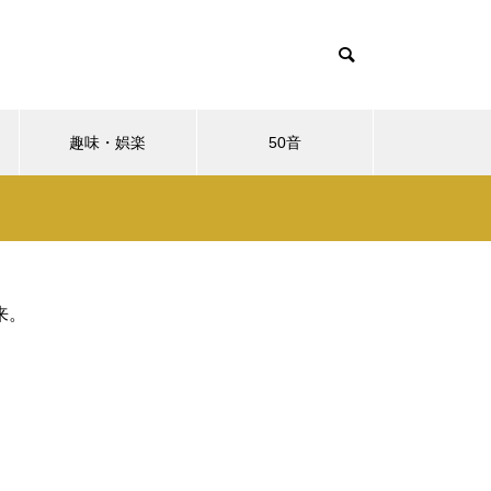
趣味・娯楽
50音
来。