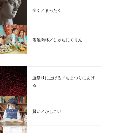
全く／まったく
酒池肉林／しゅちにくりん
血祭りに上げる／ちまつりにあげ
る
賢い／かしこい