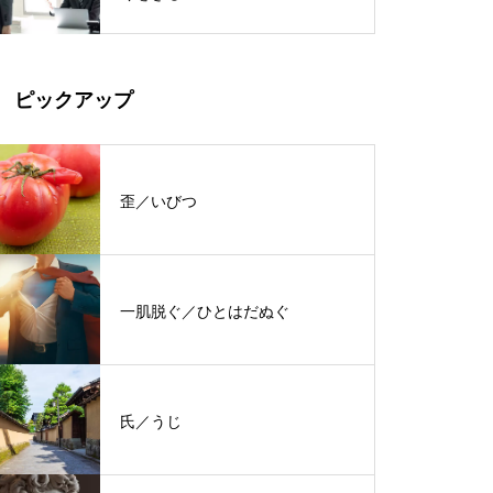
ピックアップ
歪／いびつ
一肌脱ぐ／ひとはだぬぐ
氏／うじ