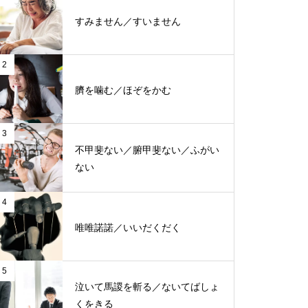
すみません／すいません
2
臍を噛む／ほぞをかむ
3
不甲斐ない／腑甲斐ない／ふがい
ない
4
唯唯諾諾／いいだくだく
5
泣いて馬謖を斬る／ないてばしょ
くをきる