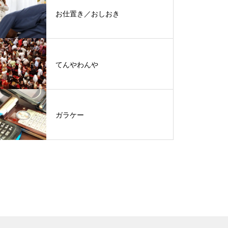
お仕置き／おしおき
てんやわんや
ガラケー