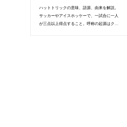
ハットトリックの意味、語源、由来を解説。
サッカーやアイスホッケーで、一試合に一人
が三点以上得点すること。呼称の起源はクリ
ケット。