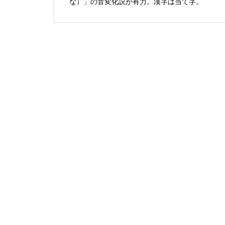
な）」の音変化説が有力。漢字は当て字。