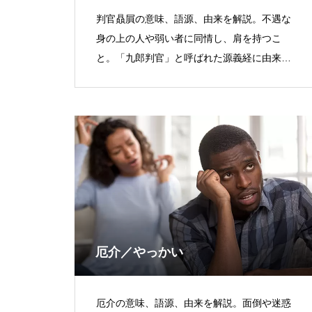
判官贔屓の意味、語源、由来を解説。不遇な
身の上の人や弱い者に同情し、肩を持つこ
と。「九郎判官」と呼ばれた源義経に由来す
る。
厄介／やっかい
厄介の意味、語源、由来を解説。面倒や迷惑