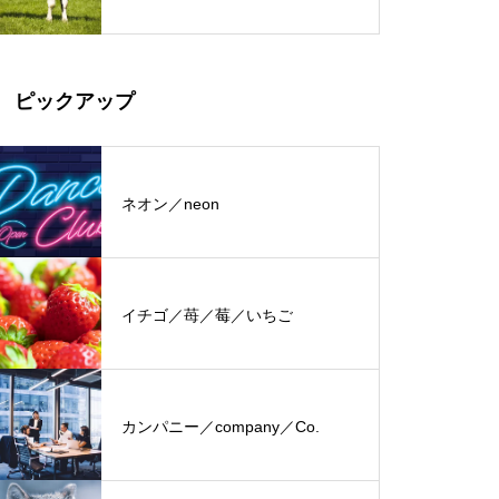
ピックアップ
ネオン／neon
イチゴ／苺／莓／いちご
カンパニー／company／Co.