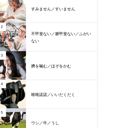
すみません／すいません
2
不甲斐ない／腑甲斐ない／ふがい
ない
3
臍を噛む／ほぞをかむ
4
唯唯諾諾／いいだくだく
5
ウシ／牛／うし