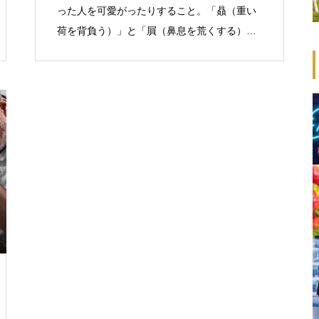
った人を可愛がったりすること。「贔（重い
荷を背負う）」と「屓（鼻息を荒くする）」
の合成語。