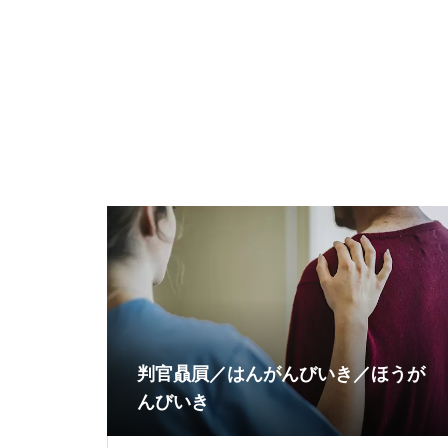
判官贔屓／はんがんびいき／ほうが
んびいき