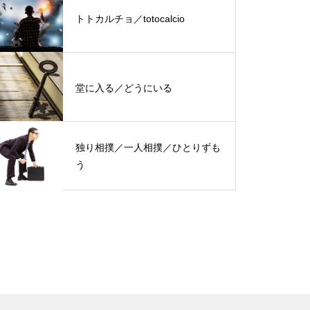
トトカルチョ／totocalcio
堂に入る／どうにいる
独り相撲／一人相撲／ひとりずも
う