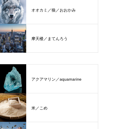
オオカミ／狼／おおかみ
摩天楼／まてんろう
アクアマリン／aquamarine
米／こめ