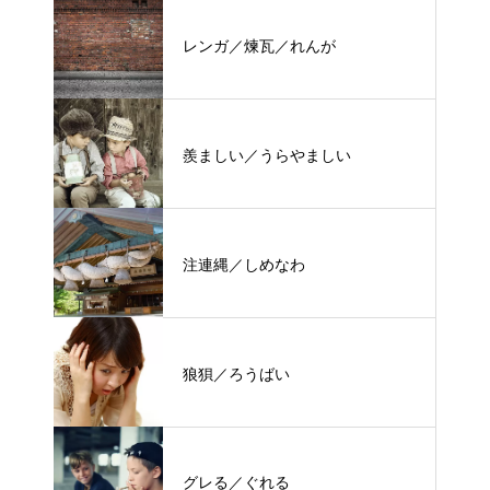
レンガ／煉瓦／れんが
羨ましい／うらやましい
注連縄／しめなわ
狼狽／ろうばい
グレる／ぐれる