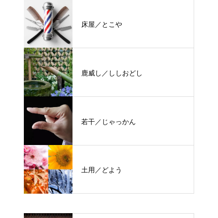
床屋／とこや
鹿威し／ししおどし
若干／じゃっかん
土用／どよう