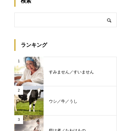
検索
ランキング
1
すみません／すいません
2
ウシ／牛／うし
3
戯け者／たわけもの