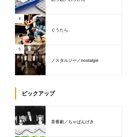
4
ぐうたら
5
ノスタルジー／nostalgie
ピックアップ
茶番劇／ちゃばんげき