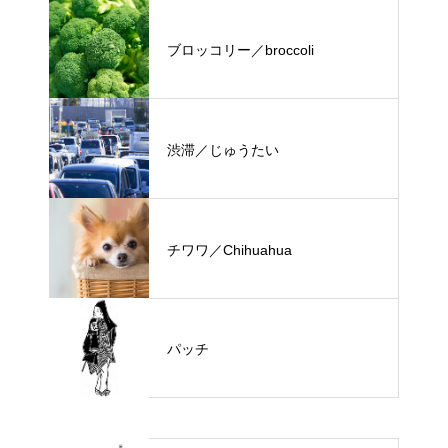
ブロッコリー／broccoli
渋滞／じゅうたい
チワワ／Chihuahua
パッチ