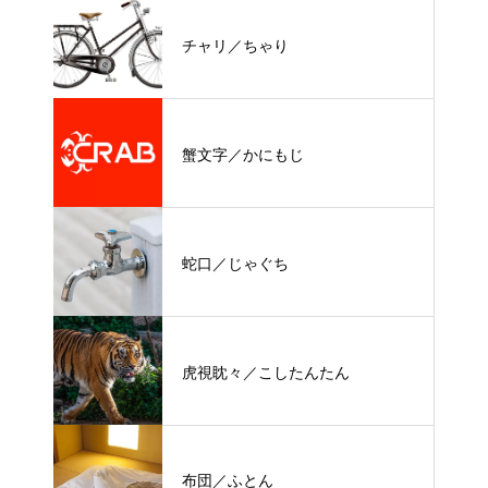
チャリ／ちゃり
蟹文字／かにもじ
蛇口／じゃぐち
虎視眈々／こしたんたん
布団／ふとん