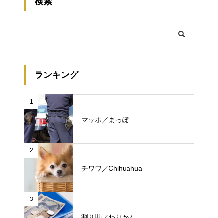
検索
ランキング
1
マッポ／まっぽ
2
チワワ／Chihuahua
3
割り勘／わりかん