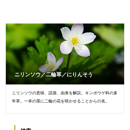
ニリンソウ／二輪草／にりんそう
ニリンソウの意味、語源、由来を解説。キンポウゲ科の多
年草。一本の茎に二輪の花を咲かせることからの名。