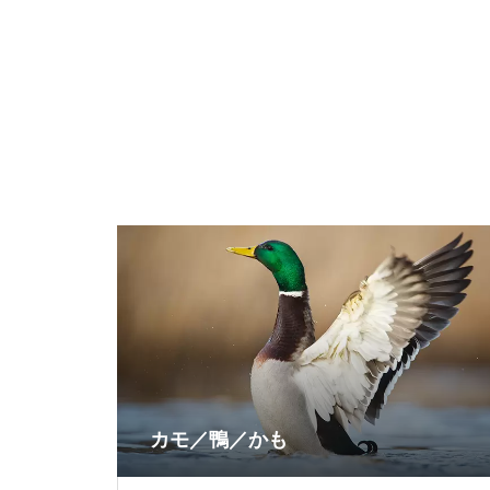
カモ／鴨／かも