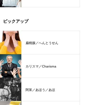
ピックアップ
扁桃腺／へんとうせん
カリスマ／Charisma
阿呆／あほう／あほ