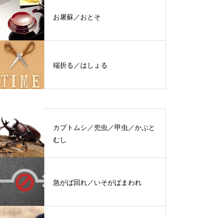
お屠蘇／おとそ
端折る／はしょる
カブトムシ／兜虫／甲虫／かぶと
むし
急がば回れ／いそがばまわれ