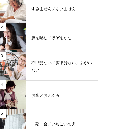
すみません／すいません
2
臍を噛む／ほぞをかむ
3
不甲斐ない／腑甲斐ない／ふがい
ない
4
お袋／おふくろ
5
一期一会／いちごいちえ