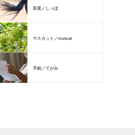
尻尾／しっぽ
マスカット／muscat
手紙／てがみ