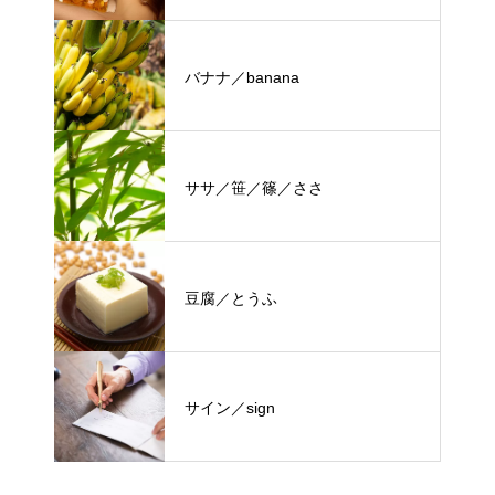
バナナ／banana
ササ／笹／篠／ささ
豆腐／とうふ
サイン／sign