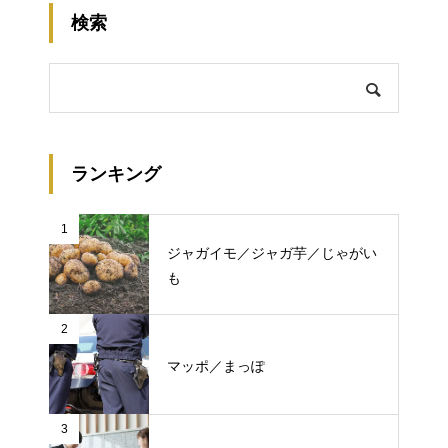
検索
ランキング
1
ジャガイモ／ジャガ芋／じゃがい
も
2
マッポ／まっぽ
3