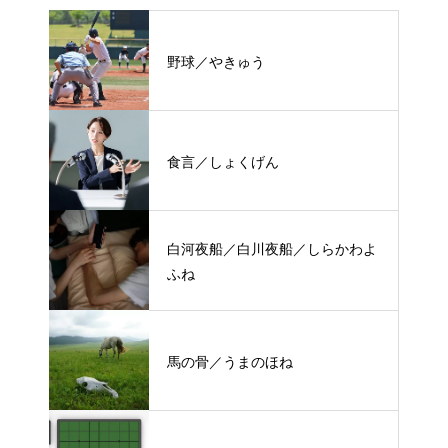
野球／やきゅう
食言／しょくげん
白河夜船／白川夜船／しらかわよ
ふね
馬の骨／うまのほね