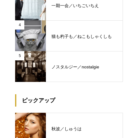
一期一会／いちごいちえ
4
猫も杓子も／ねこもしゃくしも
5
ノスタルジー／nostalgie
ピックアップ
秋波／しゅうは