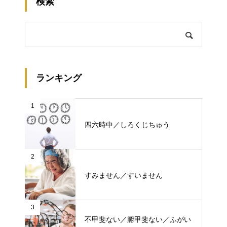
検索
ランキング
1
四六時中／しろくじちゅう
2
すみません／すいません
3
不甲斐ない／腑甲斐ない／ふがい