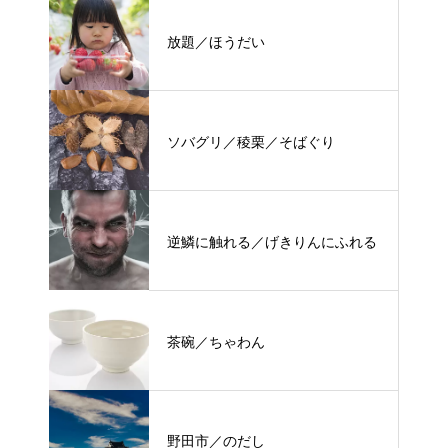
放題／ほうだい
ソバグリ／稜栗／そばぐり
逆鱗に触れる／げきりんにふれる
茶碗／ちゃわん
野田市／のだし