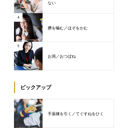
ない
4
臍を噛む／ほぞをかむ
5
お局／おつぼね
ピックアップ
手薬煉を引く／てぐすねをひく