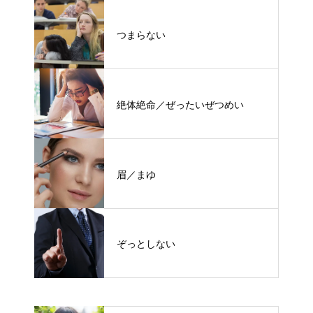
つまらない
絶体絶命／ぜったいぜつめい
眉／まゆ
ぞっとしない