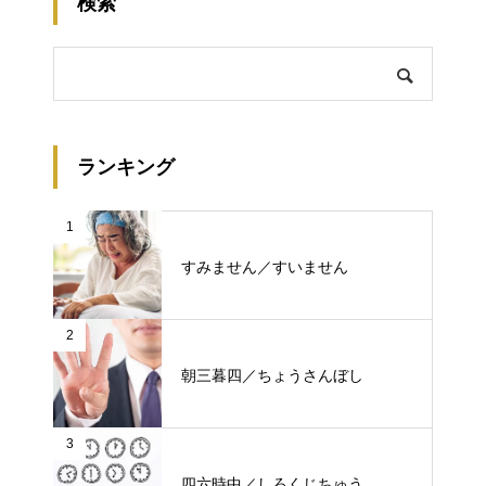
検索
ランキング
1
すみません／すいません
2
朝三暮四／ちょうさんぼし
3
四六時中／しろくじちゅう