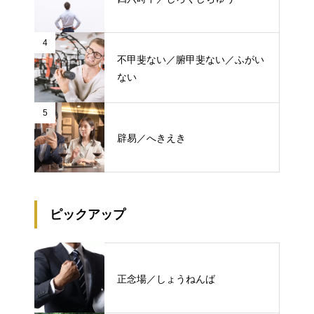
4
不甲斐ない／腑甲斐ない／ふがい
ない
5
辟易／へきえき
ピックアップ
正念場／しょうねんば