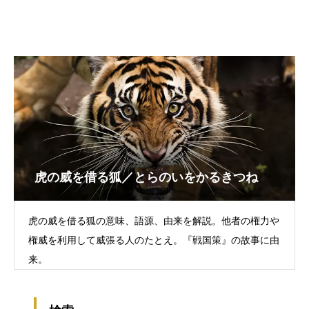
虎の威を借る狐／とらのいをかるきつね
虎の威を借る狐の意味、語源、由来を解説。他者の権力や
権威を利用して威張る人のたとえ。『戦国策』の故事に由
来。