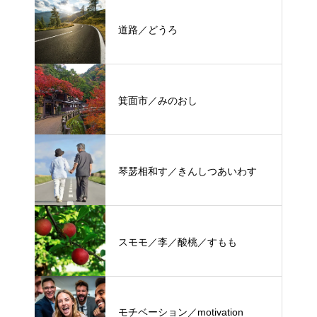
道路／どうろ
箕面市／みのおし
琴瑟相和す／きんしつあいわす
スモモ／李／酸桃／すもも
モチベーション／motivation