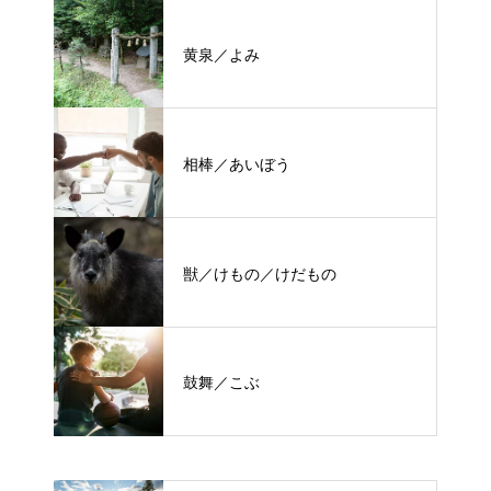
黄泉／よみ
相棒／あいぼう
獣／けもの／けだもの
鼓舞／こぶ