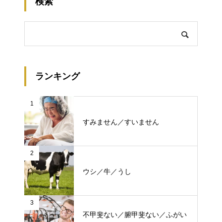
検索
ランキング
1
すみません／すいません
2
ウシ／牛／うし
3
不甲斐ない／腑甲斐ない／ふがい