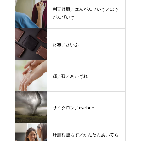
判官贔屓／はんがんびいき／ほう
がんびいき
財布／さいふ
皹／皸／あかぎれ
サイクロン／cyclone
肝胆相照らす／かんたんあいてら