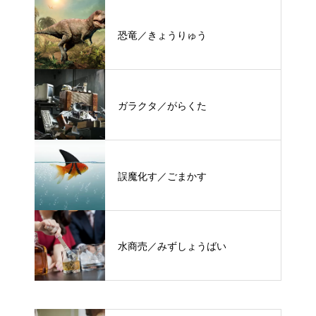
恐竜／きょうりゅう
ガラクタ／がらくた
誤魔化す／ごまかす
水商売／みずしょうばい