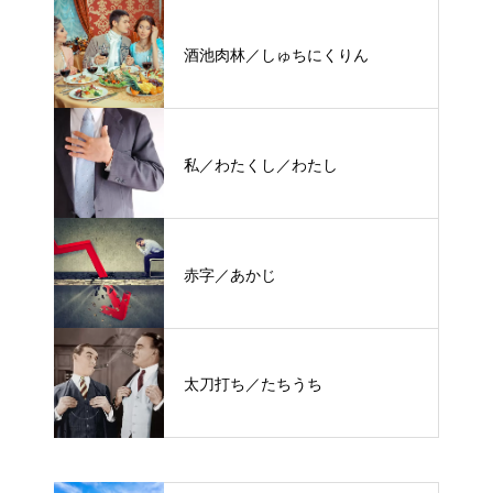
酒池肉林／しゅちにくりん
私／わたくし／わたし
赤字／あかじ
太刀打ち／たちうち