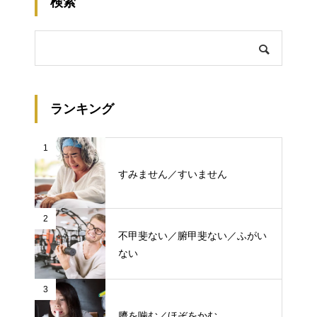
検索
ランキング
1
すみません／すいません
2
不甲斐ない／腑甲斐ない／ふがい
ない
3
臍を噛む／ほぞをかむ