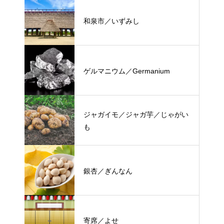
和泉市／いずみし
ゲルマニウム／Germanium
ジャガイモ／ジャガ芋／じゃがい
も
銀杏／ぎんなん
寄席／よせ