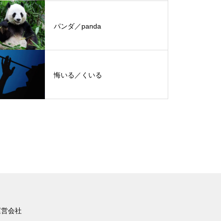
パンダ／panda
悔いる／くいる
運営会社