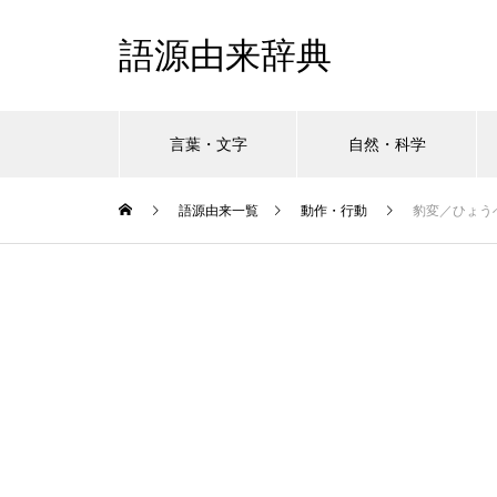
語源由来辞典
言葉・文字
自然・科学
語源由来一覧
動作・行動
豹変／ひょう