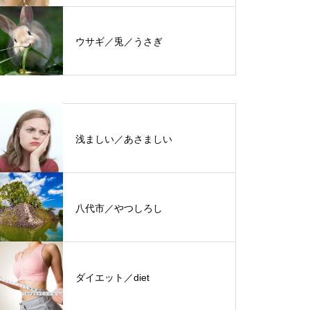
ウサギ／兎／うさぎ
浅ましい／あさましい
八代市／やつしろし
ダイエット／diet