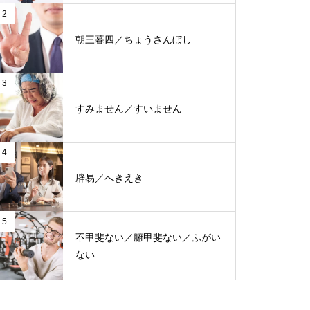
2
朝三暮四／ちょうさんぼし
3
すみません／すいません
4
辟易／へきえき
5
不甲斐ない／腑甲斐ない／ふがい
ない