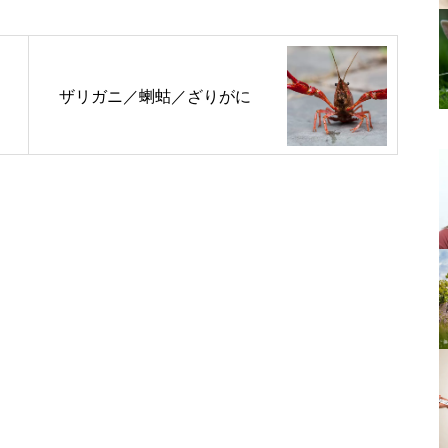
ザリガニ／蝲蛄／ざりがに