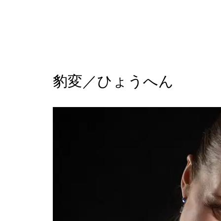
豹変／ひょうへん