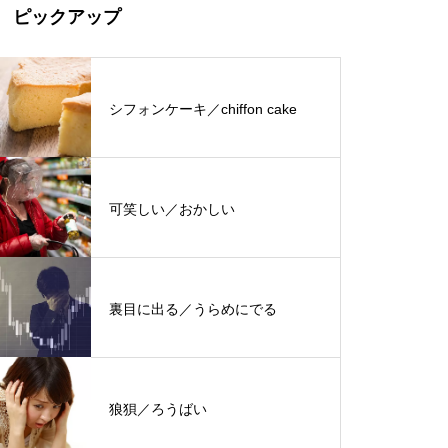
ピックアップ
シフォンケーキ／chiffon cake
可笑しい／おかしい
裏目に出る／うらめにでる
狼狽／ろうばい