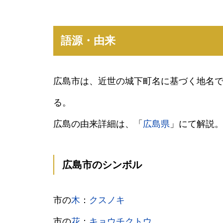
語源・由来
広島市は、近世の城下町名に基づく地名
る。
広島の由来詳細は、「
広島県
」にて解説
広島市のシンボル
市の
木
：
クスノキ
市の
花
：
キョウチクトウ