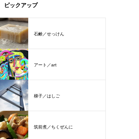
ピックアップ
石鹸／せっけん
アート／art
梯子／はしご
筑前煮／ちくぜんに