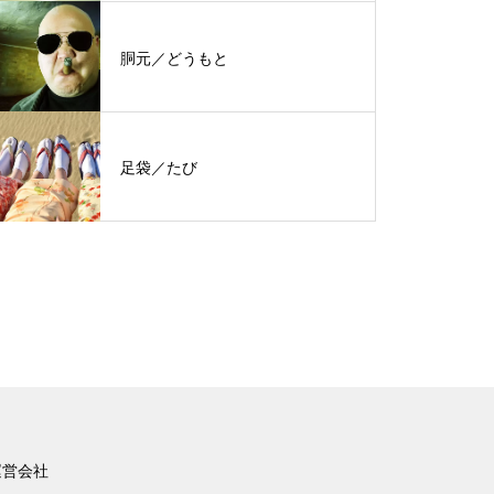
胴元／どうもと
足袋／たび
運営会社