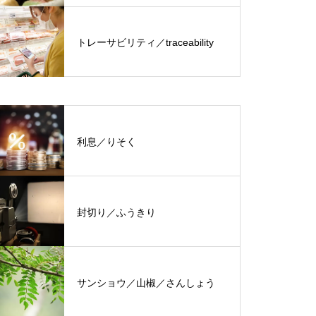
トレーサビリティ／traceability
利息／りそく
封切り／ふうきり
サンショウ／山椒／さんしょう