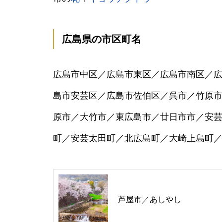
広島県の市区町名
広島市中区／広島市東区／広島市南区／
島市安芸区／広島市佐伯区／呉市／竹原
原市／大竹市／東広島市／廿日市市／安
町／安芸太田町／北広島町／大崎上島町
芦屋市／あしやし