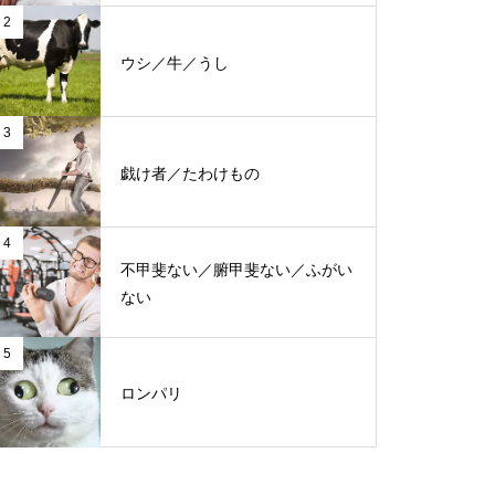
2
ウシ／牛／うし
3
戯け者／たわけもの
4
不甲斐ない／腑甲斐ない／ふがい
ない
5
ロンパリ