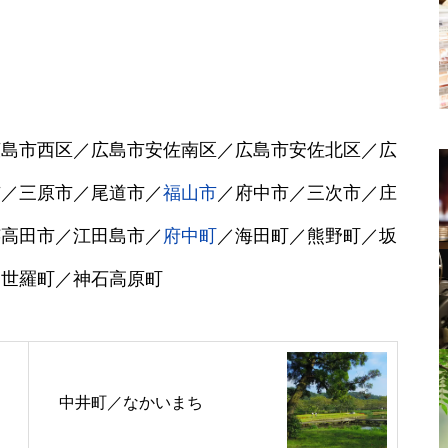
広島市西区／広島市安佐南区／広島市安佐北区／広
市／三原市／尾道市／
福山市
／府中市／三次市／庄
芸高田市／江田島市／
府中町
／海田町／熊野町／坂
／世羅町／神石高原町
中井町／なかいまち