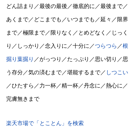
どん詰まり／最後の最後／徹底的に／最後まで／
あくまで／どこまでも／いつまでも／延々／限界
まで／極限まで／限りなく／とめどなく／じっく
り／しっかり／念入りに／十分に／
つらつら
／
根
掘り葉掘り
／がっつり／たっぷり／思い切り／思
う存分／気の済むまで／堪能するまで／
しつこい
／ひたすら／力一杯／精一杯／丹念に／熱心に／
完膚無きまで
楽天市場で「とことん」を検索