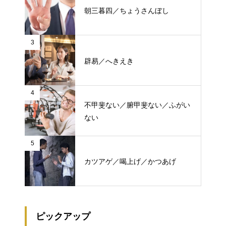
朝三暮四／ちょうさんぼし
3
辟易／へきえき
4
不甲斐ない／腑甲斐ない／ふがい
ない
5
カツアゲ／喝上げ／かつあげ
ピックアップ