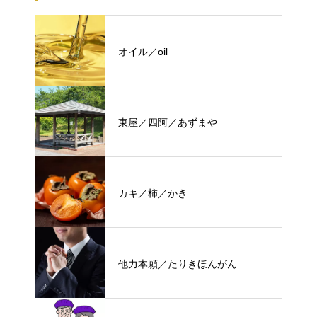
オイル／oil
東屋／四阿／あずまや
カキ／柿／かき
他力本願／たりきほんがん