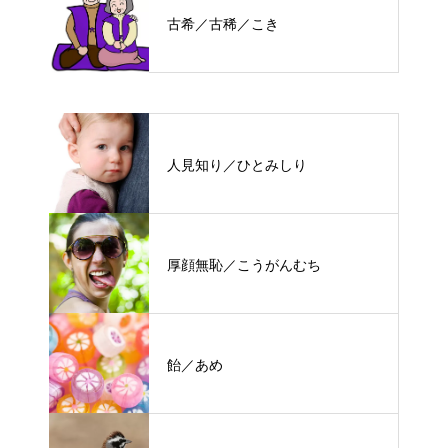
古希／古稀／こき
人見知り／ひとみしり
厚顔無恥／こうがんむち
飴／あめ