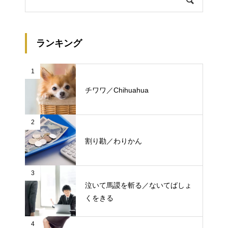
ランキング
1
チワワ／Chihuahua
2
割り勘／わりかん
3
泣いて馬謖を斬る／ないてばしょ
くをきる
4