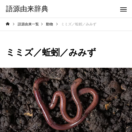
語源由来辞典
語源由来一覧
動物
ミミズ／蚯蚓／みみず
ミミズ／蚯蚓／みみず