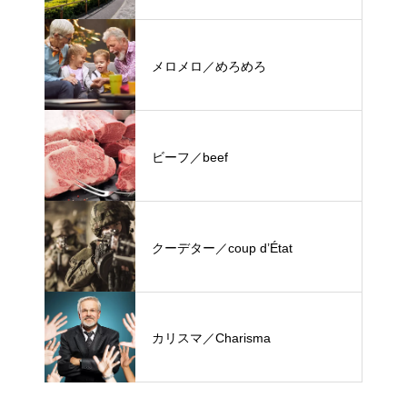
メロメロ／めろめろ
ビーフ／beef
クーデター／coup d’État
カリスマ／Charisma