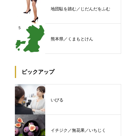
地団駄を踏む／じだんだをふむ
5
熊本県／くまもとけん
ピックアップ
いびる
イチジク／無花果／いちじく