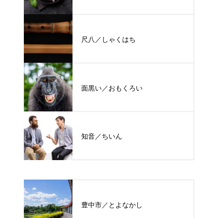
尺八／しゃくはち
面黒い／おもくろい
知音／ちいん
豊中市／とよなかし