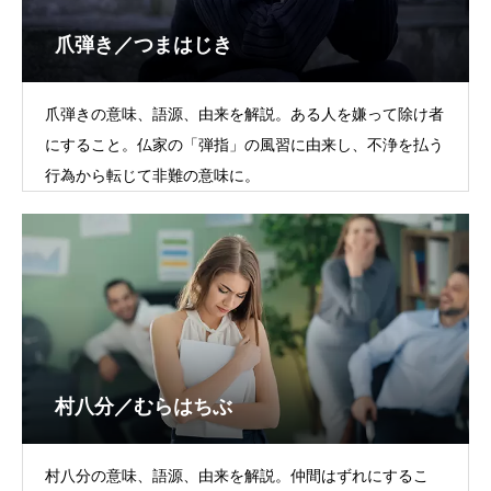
爪弾き／つまはじき
爪弾きの意味、語源、由来を解説。ある人を嫌って除け者
にすること。仏家の「弾指」の風習に由来し、不浄を払う
行為から転じて非難の意味に。
村八分／むらはちぶ
村八分の意味、語源、由来を解説。仲間はずれにするこ