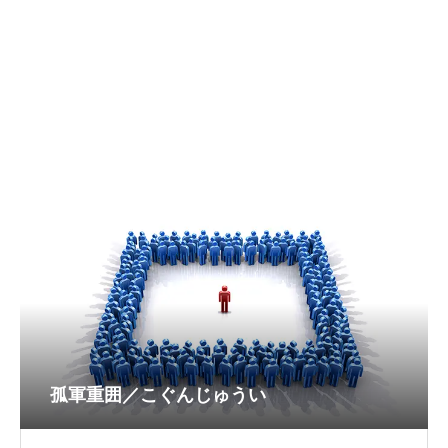
孤軍重囲／こぐんじゅうい