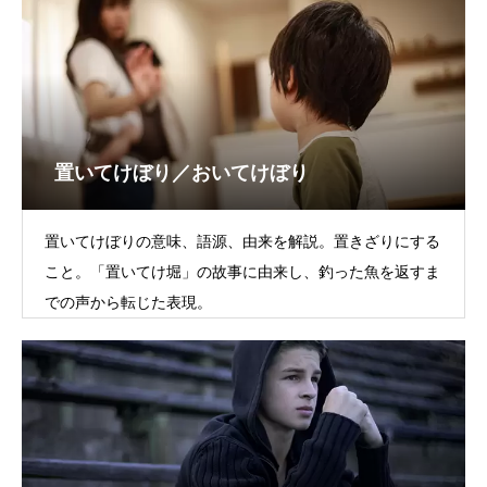
置いてけぼり／おいてけぼり
置いてけぼりの意味、語源、由来を解説。置きざりにする
こと。「置いてけ堀」の故事に由来し、釣った魚を返すま
での声から転じた表現。