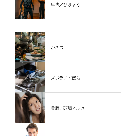
卑怯／ひきょう
がさつ
ズボラ／ずぼら
雲脂／頭垢／ふけ