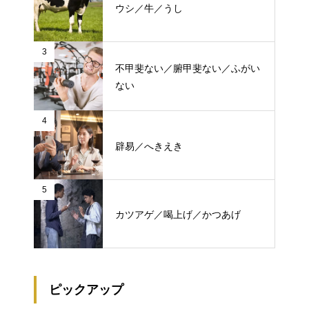
ウシ／牛／うし
3
不甲斐ない／腑甲斐ない／ふがい
ない
4
辟易／へきえき
5
カツアゲ／喝上げ／かつあげ
ピックアップ