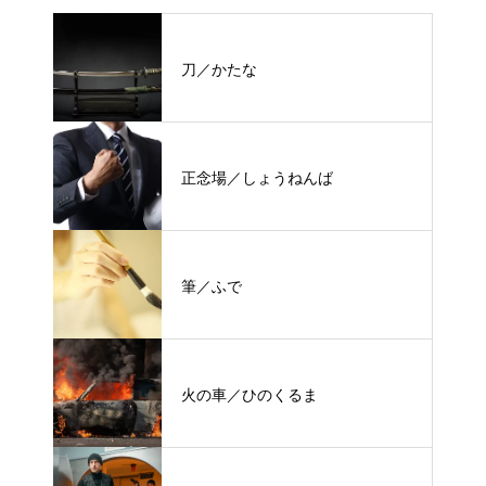
刀／かたな
正念場／しょうねんば
筆／ふで
火の車／ひのくるま