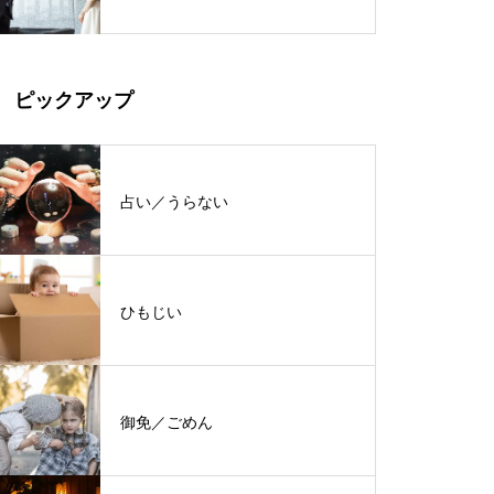
ピックアップ
占い／うらない
ひもじい
御免／ごめん