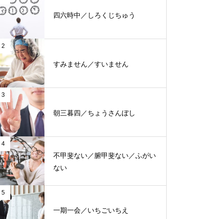
四六時中／しろくじちゅう
2
すみません／すいません
3
朝三暮四／ちょうさんぼし
4
不甲斐ない／腑甲斐ない／ふがい
ない
5
一期一会／いちごいちえ