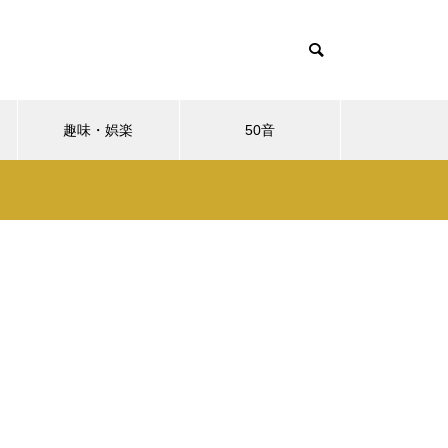
趣味・娯楽
50音