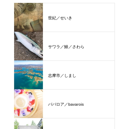
世紀／せいき
サワラ／鰆／さわら
志摩市／しまし
ババロア／bavarois