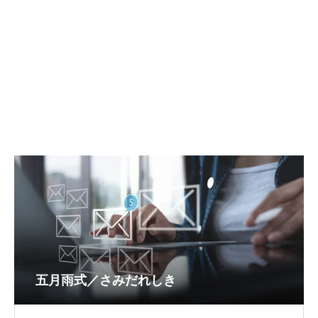
五月雨式／さみだれしき