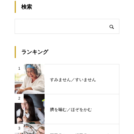
検索
ランキング
1
すみません／すいません
2
臍を噛む／ほぞをかむ
3