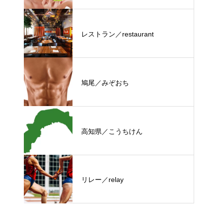
レストラン／restaurant
鳩尾／みぞおち
高知県／こうちけん
リレー／relay