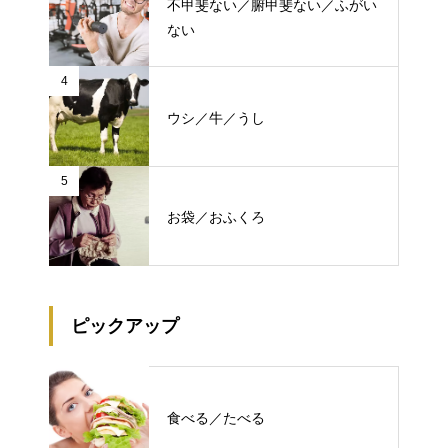
不甲斐ない／腑甲斐ない／ふがい
ない
4
ウシ／牛／うし
5
お袋／おふくろ
ピックアップ
食べる／たべる