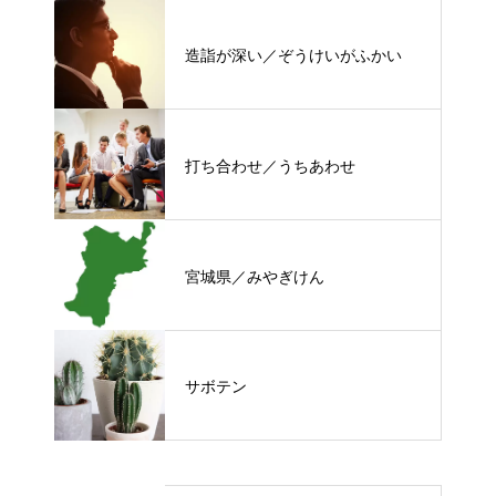
造詣が深い／ぞうけいがふかい
打ち合わせ／うちあわせ
宮城県／みやぎけん
サボテン