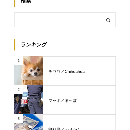
検索
ランキング
1
チワワ／Chihuahua
2
マッポ／まっぽ
3
割り勘／わりかん