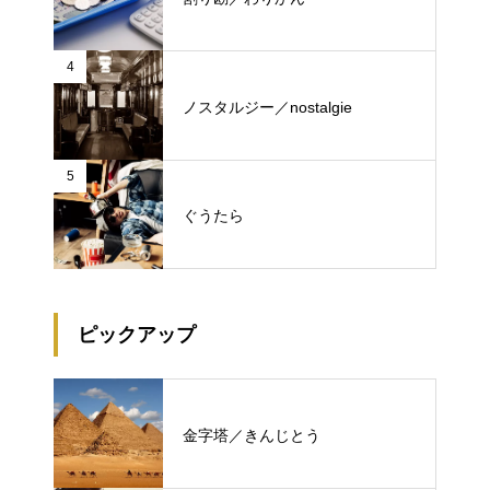
4
ノスタルジー／nostalgie
5
ぐうたら
ピックアップ
金字塔／きんじとう