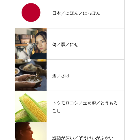
日本／にほん／にっぽん
偽／贋／にせ
酒／さけ
トウモロコシ／玉蜀黍／とうもろ
こし
造詣が深い／ぞうけいがふかい