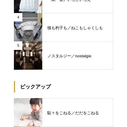
4
猫も杓子も／ねこもしゃくしも
5
ノスタルジー／nostalgie
ピックアップ
駄々をこねる／だだをこねる