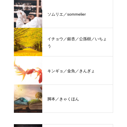
ソムリエ／sommelier
イチョウ／銀杏／公孫樹／いちょ
う
キンギョ／金魚／きんぎょ
脚本／きゃくほん