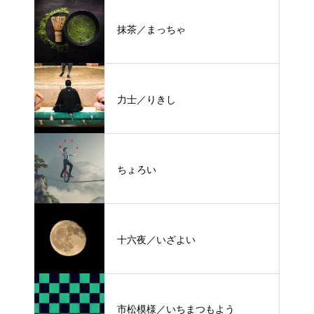
抹茶／まっちゃ
力士／りきし
ちょろい
十六夜／いざよい
市松模様／いちまつもよう