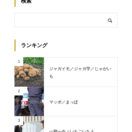
検索
ランキング
1
ジャガイモ／ジャガ芋／じゃがい
も
2
マッポ／まっぽ
3
一期一会／いちごいちえ