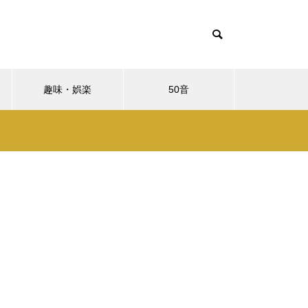
趣味・娯楽
50音