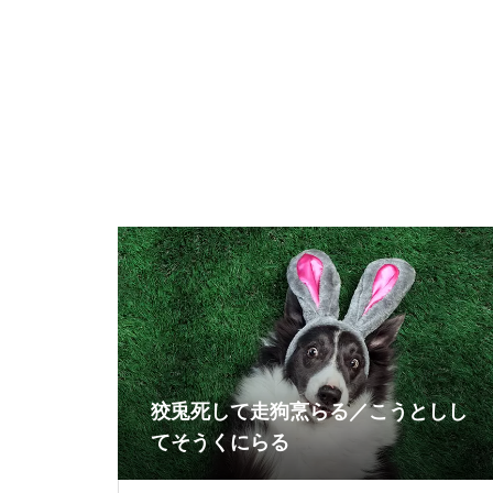
狡兎死して走狗烹らる／こうとしし
てそうくにらる