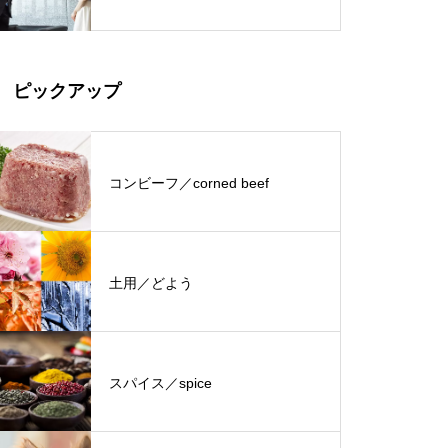
ピックアップ
コンビーフ／corned beef
土用／どよう
スパイス／spice