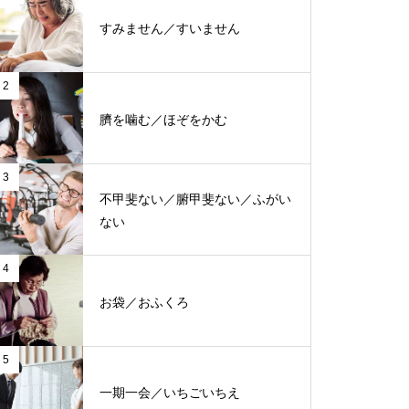
すみません／すいません
2
臍を噛む／ほぞをかむ
3
不甲斐ない／腑甲斐ない／ふがい
ない
4
お袋／おふくろ
5
一期一会／いちごいちえ