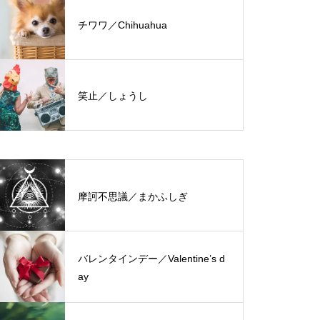
チワワ／Chihuahua
笑止／しょうし
摩訶不思議／まかふしぎ
バレンタインデー／Valentine’s d
ay