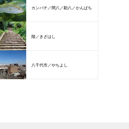
カンパチ／間八／勘八／かんぱち
階／きざはし
八千代市／やちよし