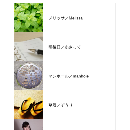
メリッサ／Melissa
明後日／あさって
マンホール／manhole
草履／ぞうり