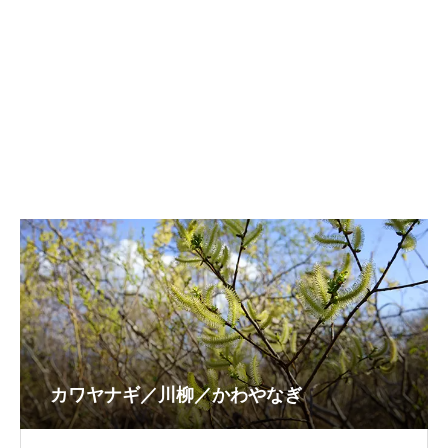
カワヤナギ／川柳／かわやなぎ