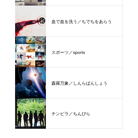
血で血を洗う／ちでちをあらう
スポーツ／sports
森羅万象／しんらばんしょう
チンピラ／ちんぴら