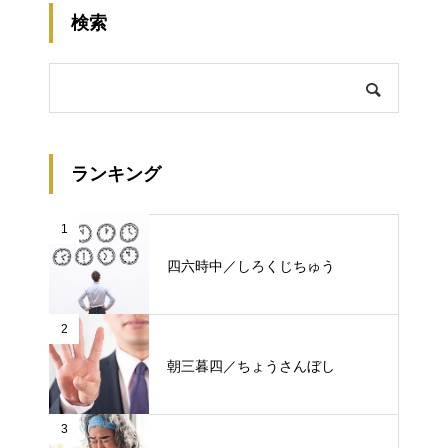
検索
ランキング
1
四六時中／しろくじちゅう
2
朝三暮四／ちょうさんぼし
3