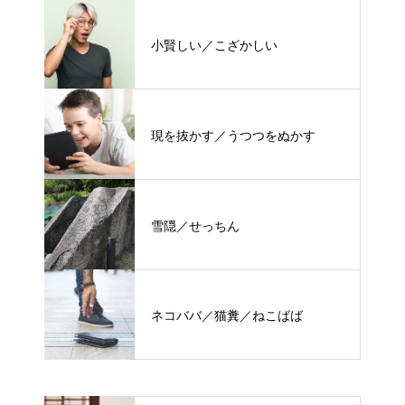
小賢しい／こざかしい
現を抜かす／うつつをぬかす
雪隠／せっちん
ネコババ／猫糞／ねこばば