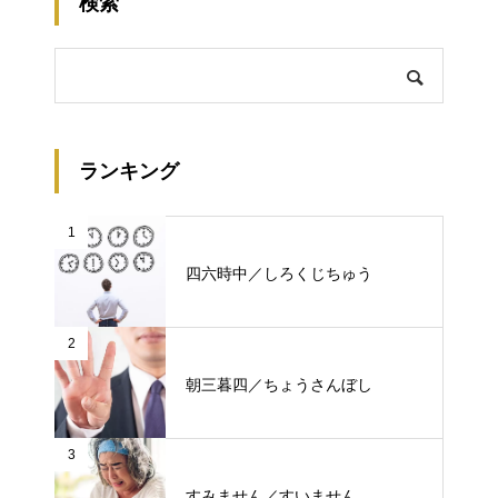
検索
ランキング
1
四六時中／しろくじちゅう
2
朝三暮四／ちょうさんぼし
3
すみません／すいません