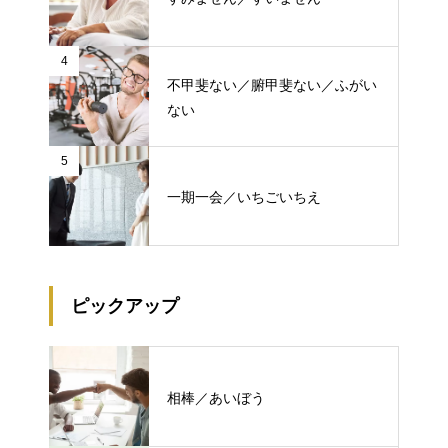
4
不甲斐ない／腑甲斐ない／ふがい
ない
5
一期一会／いちごいちえ
ピックアップ
相棒／あいぼう