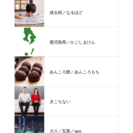
成る程／なるほど
鹿児島県／かごしまけん
あんころ餅／あんころもち
ぎこちない
ガス／瓦斯／gas