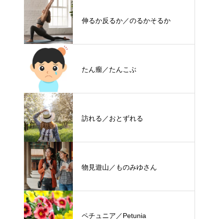
伸るか反るか／のるかそるか
たん瘤／たんこぶ
訪れる／おとずれる
物見遊山／ものみゆさん
ペチュニア／Petunia