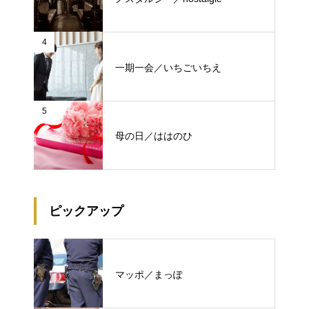
4
一期一会／いちごいちえ
5
母の日／ははのひ
ピックアップ
マッポ／まっぽ