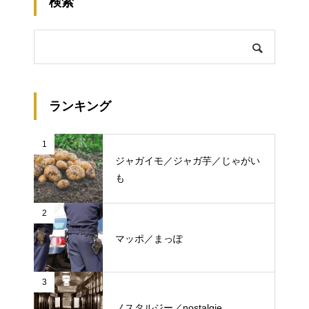
検索
ランキング
1
ジャガイモ／ジャガ芋／じゃがい
も
2
マッポ／まっぽ
3
ノスタルジー／nostalgie