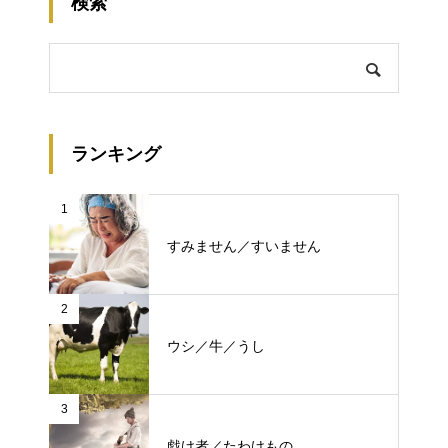
検索
ランキング
1
すみません／すいません
2
ウシ／牛／うし
3
戯け者／たわけもの