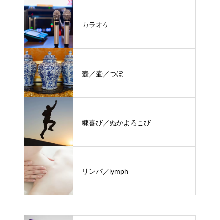
カラオケ
壺／壷／つぼ
糠喜び／ぬかよろこび
リンパ／lymph