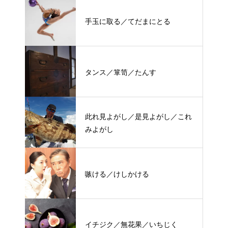
手玉に取る／てだまにとる
タンス／箪笥／たんす
此れ見よがし／是見よがし／これ
みよがし
嗾ける／けしかける
イチジク／無花果／いちじく