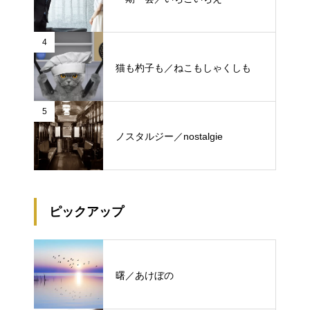
4
猫も杓子も／ねこもしゃくしも
5
ノスタルジー／nostalgie
ピックアップ
曙／あけぼの