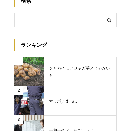
検索
ランキング
1
ジャガイモ／ジャガ芋／じゃがい
も
2
マッポ／まっぽ
3
一期一会／いちごいちえ