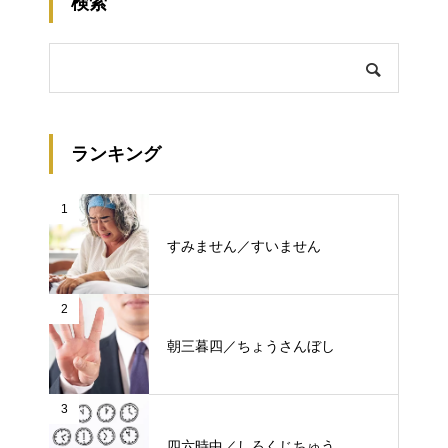
検索
ランキング
1
すみません／すいません
2
朝三暮四／ちょうさんぼし
3
四六時中／しろくじちゅう