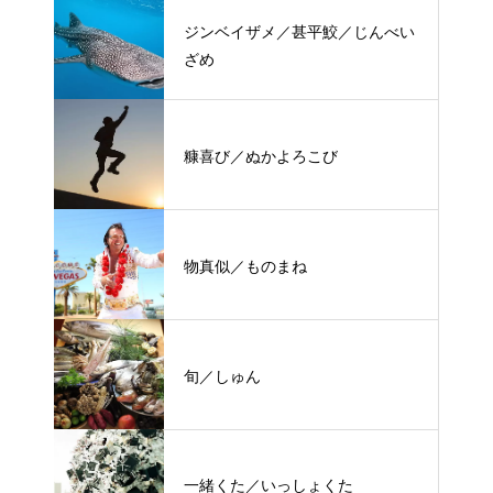
ジンベイザメ／甚平鮫／じんべい
ざめ
糠喜び／ぬかよろこび
物真似／ものまね
旬／しゅん
一緒くた／いっしょくた