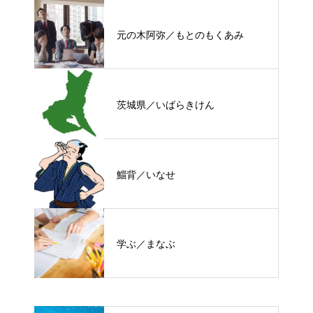
元の木阿弥／もとのもくあみ
茨城県／いばらきけん
鯔背／いなせ
学ぶ／まなぶ