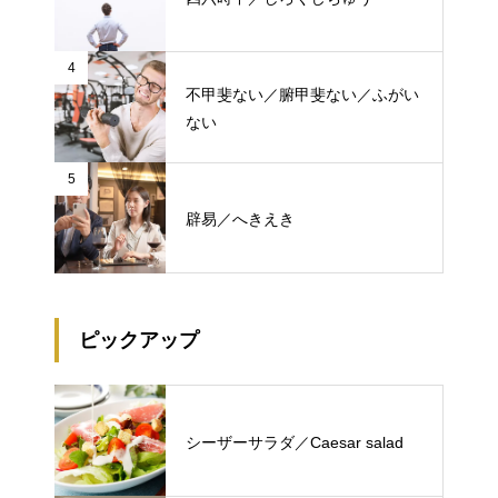
4
不甲斐ない／腑甲斐ない／ふがい
ない
5
辟易／へきえき
ピックアップ
シーザーサラダ／Caesar salad