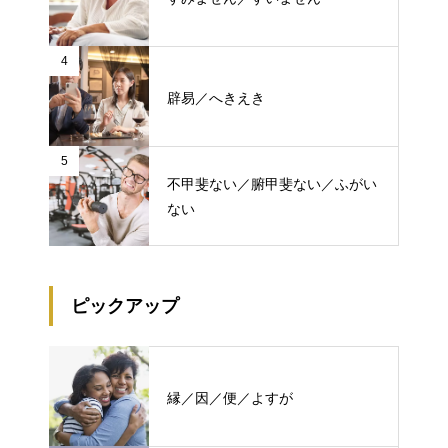
4
辟易／へきえき
5
不甲斐ない／腑甲斐ない／ふがい
ない
ピックアップ
縁／因／便／よすが