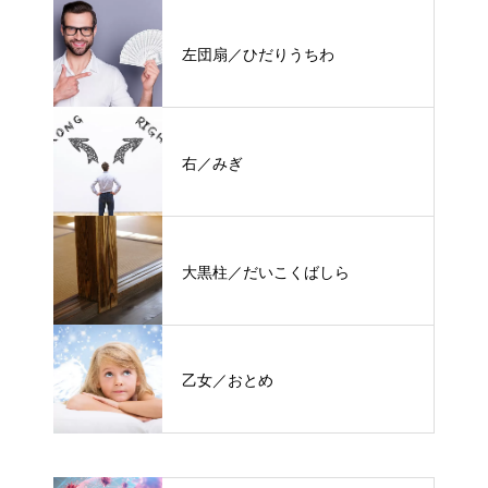
左団扇／ひだりうちわ
右／みぎ
大黒柱／だいこくばしら
乙女／おとめ