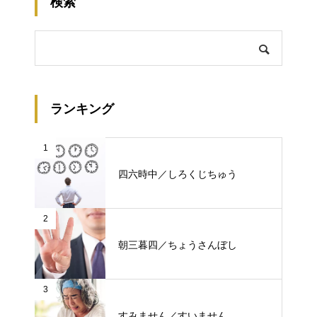
検索
ランキング
1
四六時中／しろくじちゅう
2
朝三暮四／ちょうさんぼし
3
すみません／すいません