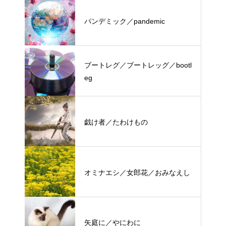
パンデミック／pandemic
ブートレグ／ブートレッグ／bootl
eg
戯け者／たわけもの
オミナエシ／女郎花／おみなえし
矢庭に／やにわに