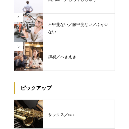
4
不甲斐ない／腑甲斐ない／ふがい
ない
5
辟易／へきえき
ピックアップ
サックス／sax