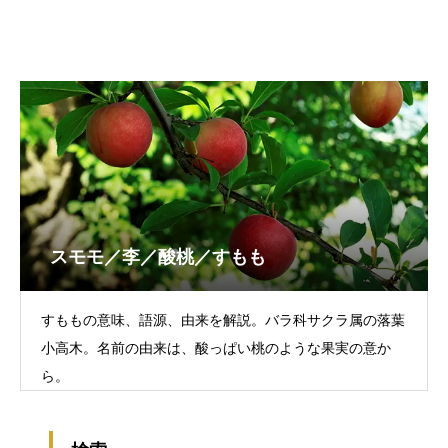
スモモ／李／酸桃／すもも
すももの意味、語源、由来を解説。バラ科サクラ属の落葉
小高木。名前の由来は、酸っぱい桃のような果実の意か
ら。