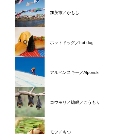
加茂市／かもし
ホットドッグ／hot dog
アルペンスキー／Alpenski
コウモリ／蝙蝠／こうもり
モツ／もつ