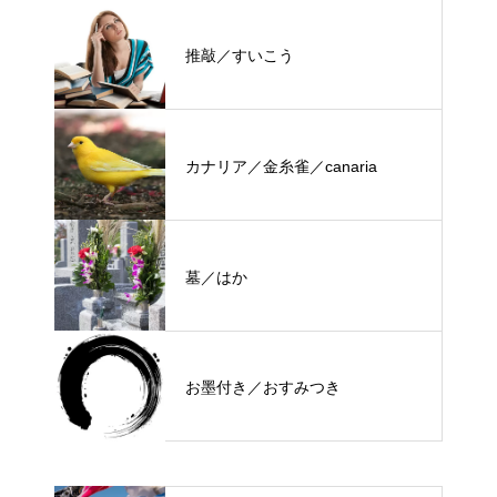
推敲／すいこう
カナリア／金糸雀／canaria
墓／はか
お墨付き／おすみつき