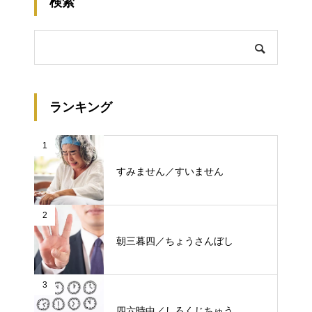
検索
ランキング
1
すみません／すいません
2
朝三暮四／ちょうさんぼし
3
四六時中／しろくじちゅう