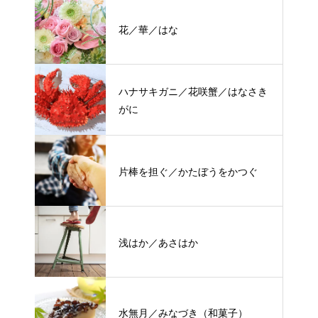
花／華／はな
ハナサキガニ／花咲蟹／はなさき
がに
片棒を担ぐ／かたぼうをかつぐ
浅はか／あさはか
水無月／みなづき（和菓子）