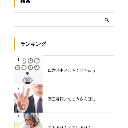
検索
ランキング
1
四六時中／しろくじちゅう
2
朝三暮四／ちょうさんぼし
3
すみません／すいません