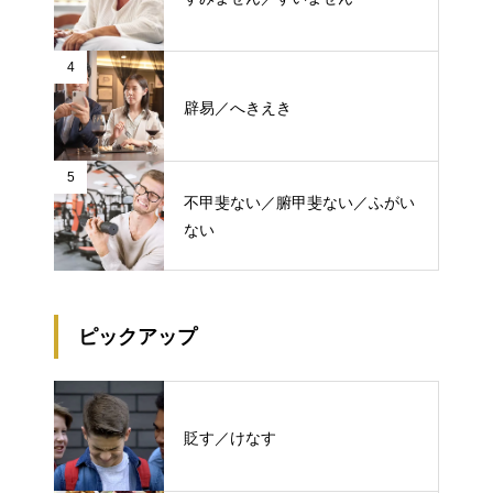
4
辟易／へきえき
5
不甲斐ない／腑甲斐ない／ふがい
ない
ピックアップ
貶す／けなす