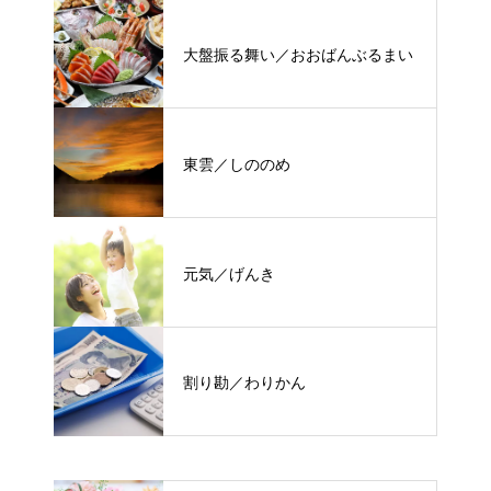
大盤振る舞い／おおばんぶるまい
東雲／しののめ
元気／げんき
割り勘／わりかん