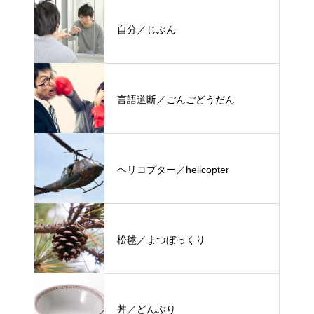
自分／じぶん
言語道断／ごんごどうだん
ヘリコプター／helicopter
松毬／まつぼっくり
丼／どんぶり