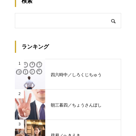
検索
ランキング
1
四六時中／しろくじちゅう
2
朝三暮四／ちょうさんぼし
3
辟易／へきえき