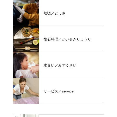
咄嗟／とっさ
懐石料理／かいせきりょうり
水臭い／みずくさい
サービス／service