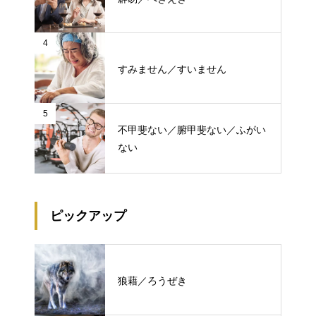
4
すみません／すいません
5
不甲斐ない／腑甲斐ない／ふがい
ない
ピックアップ
狼藉／ろうぜき