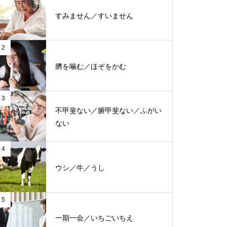
すみません／すいません
2
臍を噛む／ほぞをかむ
3
不甲斐ない／腑甲斐ない／ふがい
ない
4
ウシ／牛／うし
5
一期一会／いちごいちえ