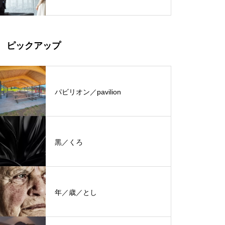
ピックアップ
パビリオン／pavilion
黒／くろ
年／歳／とし