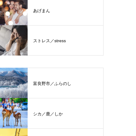
あげまん
ストレス／stress
富良野市／ふらのし
シカ／鹿／しか