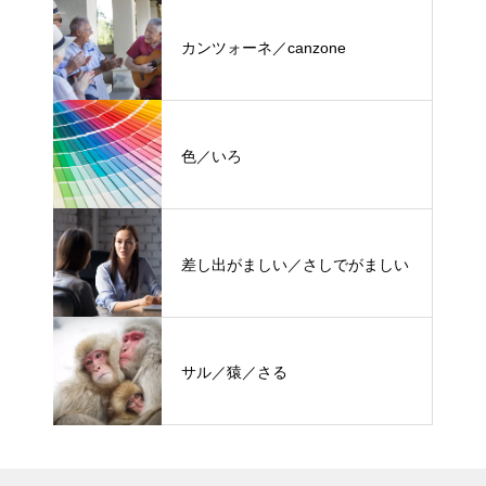
カンツォーネ／canzone
色／いろ
差し出がましい／さしでがましい
サル／猿／さる