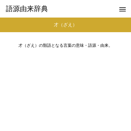
語源由来辞典
才（ざえ）
才（ざえ）の類語となる言葉の意味・語源・由来。