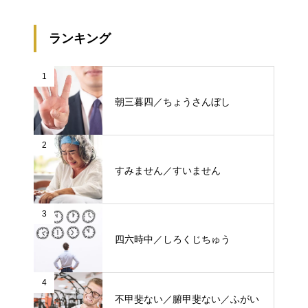
ランキング
1
朝三暮四／ちょうさんぼし
2
すみません／すいません
3
四六時中／しろくじちゅう
4
不甲斐ない／腑甲斐ない／ふがい