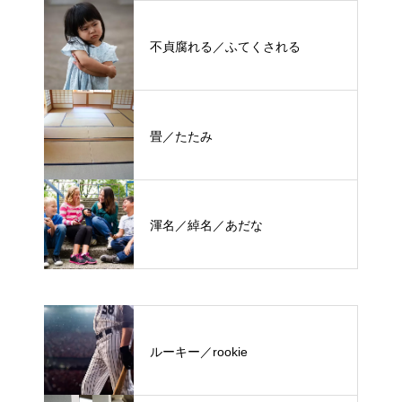
不貞腐れる／ふてくされる
畳／たたみ
渾名／綽名／あだな
ルーキー／rookie