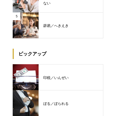
ない
5
辟易／へきえき
ピックアップ
印税／いんぜい
ぼる／ぼられる