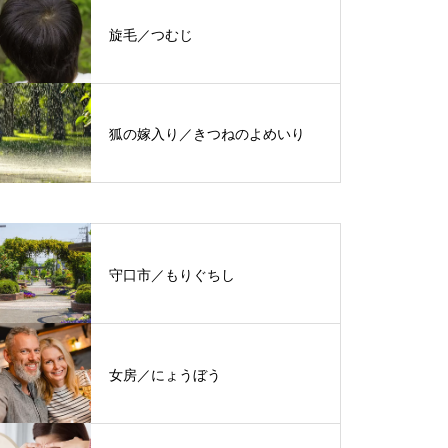
旋毛／つむじ
狐の嫁入り／きつねのよめいり
守口市／もりぐちし
女房／にょうぼう