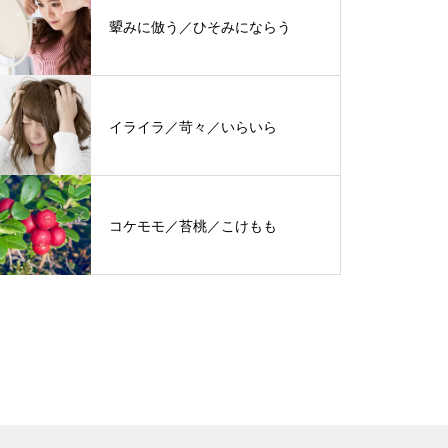
顰みに倣う／ひそみにならう
イライラ／苛々／いらいら
コケモモ／苔桃／こけもも