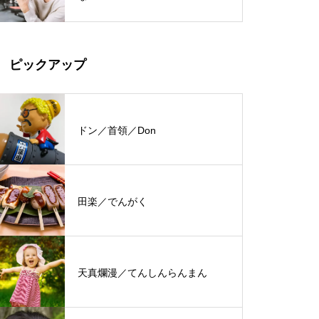
ピックアップ
ドン／首領／Don
田楽／でんがく
天真爛漫／てんしんらんまん