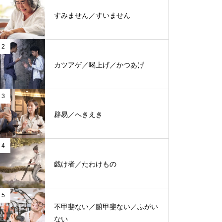
すみません／すいません
2
カツアゲ／喝上げ／かつあげ
3
辟易／へきえき
4
戯け者／たわけもの
5
不甲斐ない／腑甲斐ない／ふがい
ない