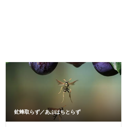
虻蜂取らず／あぶはちとらず