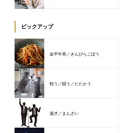
ピックアップ
金平牛蒡／きんぴらごぼう
戦う／闘う／たたかう
漫才／まんざい