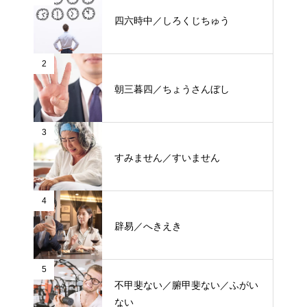
四六時中／しろくじちゅう
2
朝三暮四／ちょうさんぼし
3
すみません／すいません
4
辟易／へきえき
5
不甲斐ない／腑甲斐ない／ふがい
ない