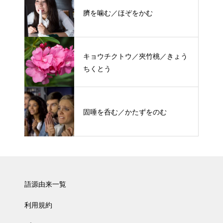
臍を噛む／ほぞをかむ
キョウチクトウ／夾竹桃／きょう
ちくとう
固唾を呑む／かたずをのむ
語源由来一覧
利用規約