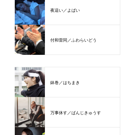
夜這い／よばい
付和雷同／ふわらいどう
鉢巻／はちまき
万事休す／ばんじきゅうす