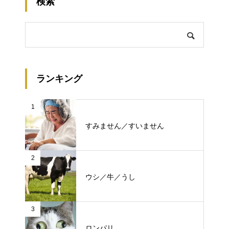
検索
ランキング
1
すみません／すいません
2
ウシ／牛／うし
3
ロンパリ