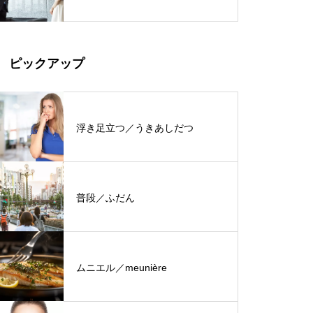
ピックアップ
浮き足立つ／うきあしだつ
普段／ふだん
ムニエル／meunière