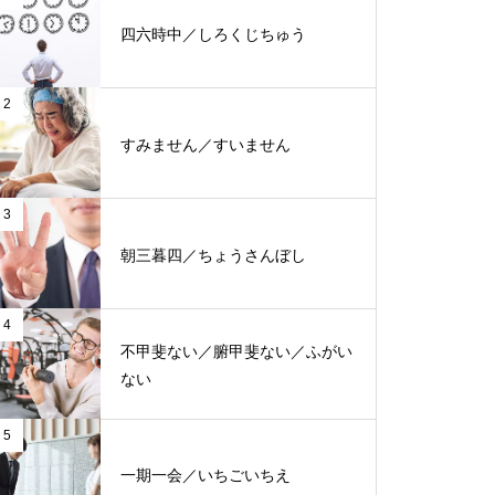
四六時中／しろくじちゅう
2
すみません／すいません
3
朝三暮四／ちょうさんぼし
4
不甲斐ない／腑甲斐ない／ふがい
ない
5
一期一会／いちごいちえ