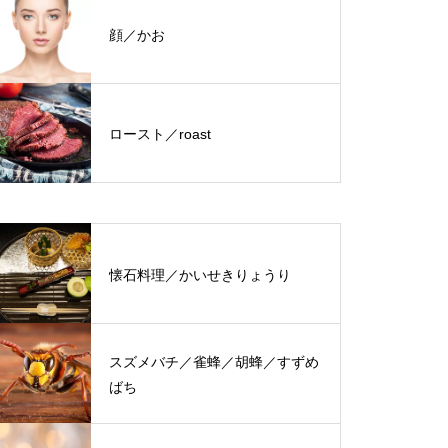
顔／かお
ロースト／roast
懐石料理／かいせきりょうり
スズメバチ／雀蜂／胡蜂／すずめ
ばち