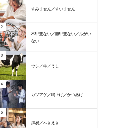
すみません／すいません
2
不甲斐ない／腑甲斐ない／ふがい
ない
3
ウシ／牛／うし
4
カツアゲ／喝上げ／かつあげ
5
辟易／へきえき