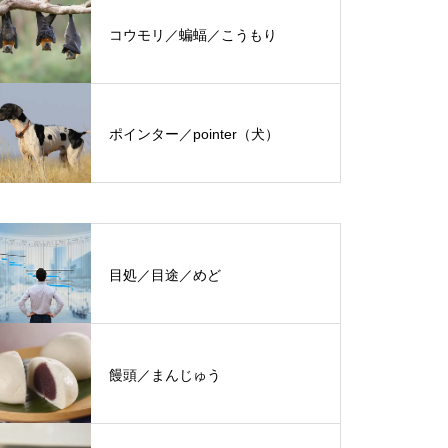
コウモリ／蝙蝠／こうもり
ポインター／pointer（犬）
目処／目途／めど
饅頭／まんじゅう