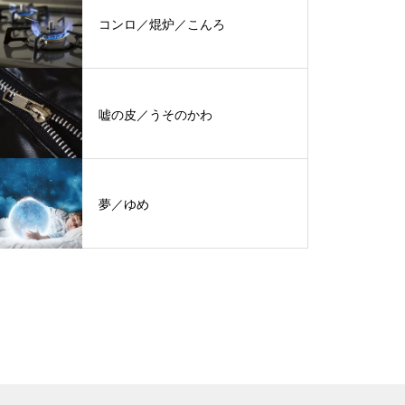
コンロ／焜炉／こんろ
嘘の皮／うそのかわ
夢／ゆめ