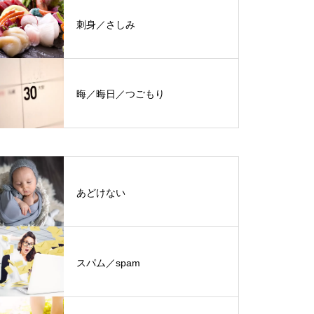
刺身／さしみ
晦／晦日／つごもり
あどけない
スパム／spam