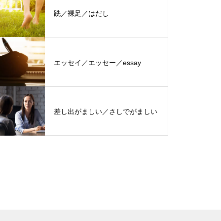
跣／裸足／はだし
エッセイ／エッセー／essay
差し出がましい／さしでがましい