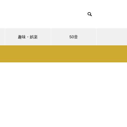
趣味・娯楽
50音