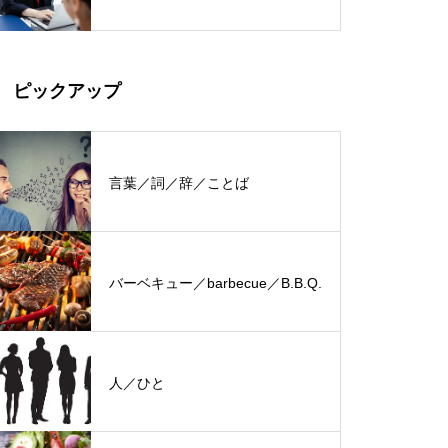
ピックアップ
言葉／詞／辞／ことば
バーベキュー／barbecue／B.B.Q.
人／ひと