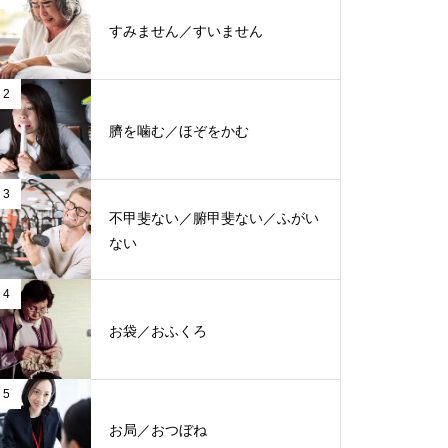
すみません／すいません
2
臍を噛む／ほぞをかむ
3
不甲斐ない／腑甲斐ない／ふがい
ない
4
お袋／おふくろ
5
お局／おつぼね