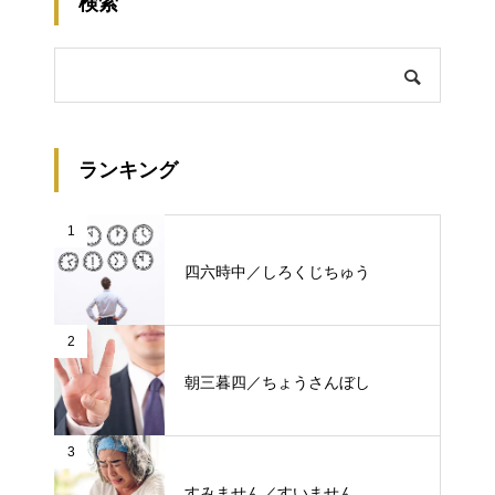
検索
ランキング
1
四六時中／しろくじちゅう
2
朝三暮四／ちょうさんぼし
3
すみません／すいません