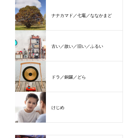
ナナカマド／七竈／ななかまど
古い／故い／旧い／ふるい
ドラ／銅鑼／どら
けじめ