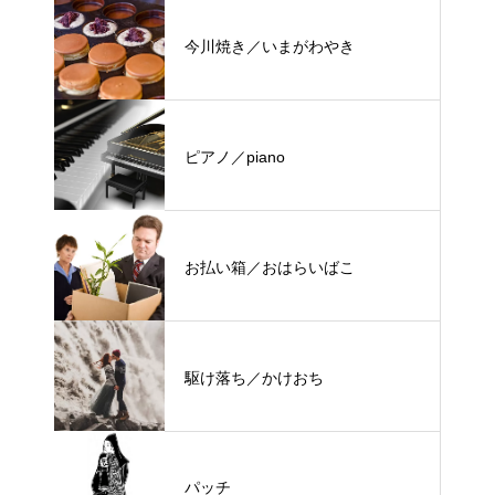
今川焼き／いまがわやき
ピアノ／piano
お払い箱／おはらいばこ
駆け落ち／かけおち
パッチ