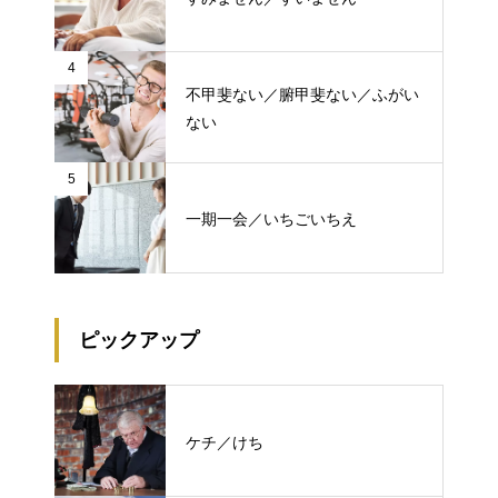
4
不甲斐ない／腑甲斐ない／ふがい
ない
5
一期一会／いちごいちえ
ピックアップ
ケチ／けち