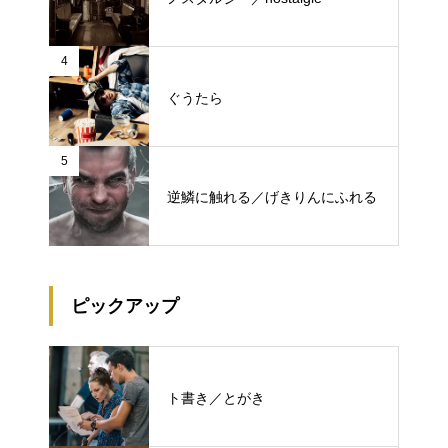
4
ぐうたら
5
逆鱗に触れる／げきりんにふれる
ピックアップ
ト書き／とがき