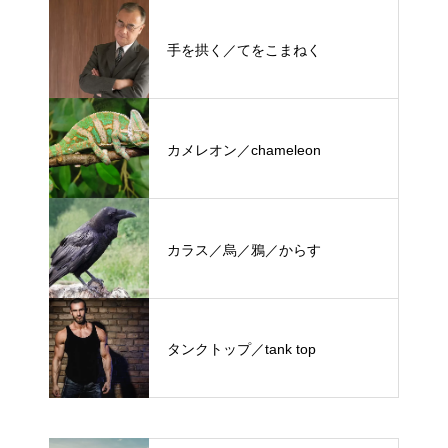
手を拱く／てをこまねく
カメレオン／chameleon
カラス／烏／鴉／からす
タンクトップ／tank top