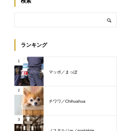
検索
ランキング
1
マッポ／まっぽ
2
チワワ／Chihuahua
3
ノスタルジー／nostalgie