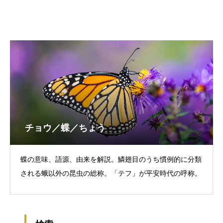
チョウ／蝶／ちょう
蝶の意味、語源、由来を解説。鱗翅目のうち慣例的に分類
される蛾以外の昆虫の総称。「テフ」が平安時代の呼称。