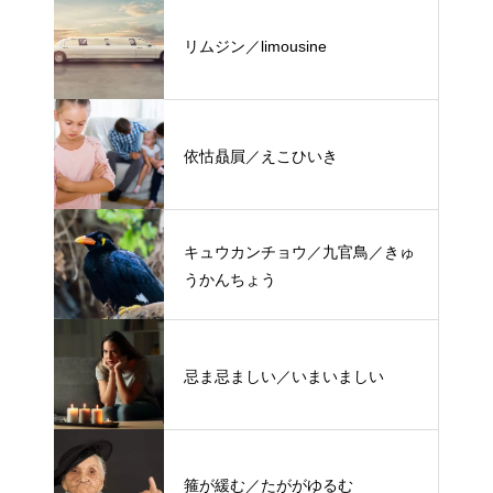
リムジン／limousine
依怙贔屓／えこひいき
キュウカンチョウ／九官鳥／きゅ
うかんちょう
忌ま忌ましい／いまいましい
箍が緩む／たががゆるむ